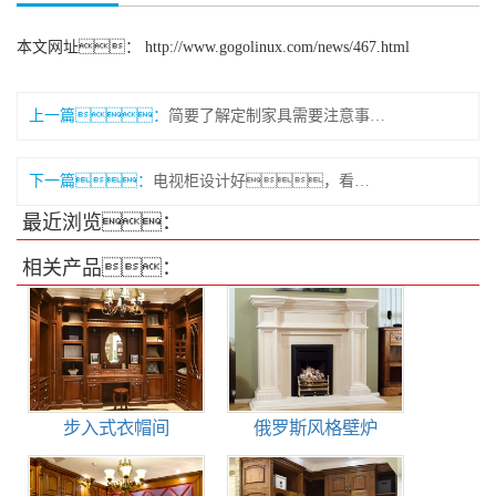
本文网址： http://www.gogolinux.com/news/467.html
上一篇：
简要了解定制家具需要注意事项?
下一篇：
电视柜设计好，看球赛没烦恼
最近浏览：
相关产品：
步入式衣帽间
俄罗斯风格壁炉