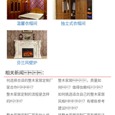
温馨衣帽间
独立式衣帽间
芬兰风壁炉
相关新闻：
何选择合适的整木家居定制厂
整木家居，质量如
家合作？
何？值得信赖吗？
整木家居定制的流程是怎样
如何挑选适合自己的整木家居
的？
风格？有哪些参考
建议？